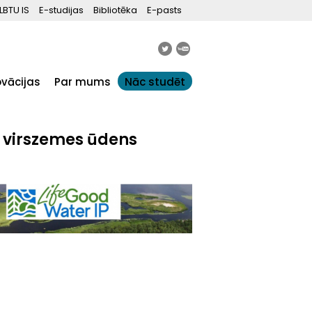
LBTU IS
E-studijas
Bibliotēka
E-pasts
ovācijas
Par mums
Nāc studēt
a virszemes ūdens