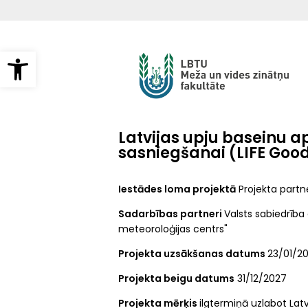
Pārlekt
uz
galveno
saturu
Open toolbar
Latvijas upju baseinu 
sasniegšanai (LIFE Good
Iestādes loma projektā
Projekta partn
Sadarbības partneri
Valsts sabiedrība 
meteoroloģijas centrs"
Projekta uzsākšanas datums
23/01/2
Projekta beigu datums
31/12/2027
Projekta mērķis
ilgtermiņā uzlabot Latv