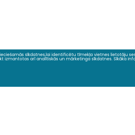
eciešamās sīkdatnes,lai identificētu tīmekļa vietnes lietotāju sesi
tikt izmantotas arī analītiskās un mārketinga sīkdatnes. Sīkāka in
Zinātne un inovācijas
Par mums
Pētījumu virzieni
Vēsture
Konferences
Par fakultāti
Žurnāli un rakstu krājumi
Fakultātes vadība
Projekti
Darbinieki
2024 © LBTU ITZAC
Privātuma politika