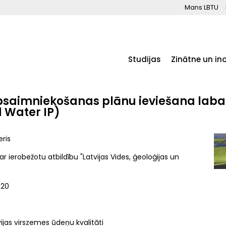
Mans LBTU
Studijas
Zinātne un in
apsaimniekošanas plānu ieviešana lab
 Water IP)
eris
ar ierobežotu atbildību "Latvijas Vides, ģeoloģijas un
020
ijas virszemes ūdeņu kvalitāti