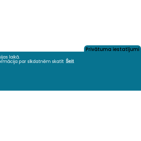
Privātuma iestatījumi
jas laikā.
formācija par sīkdatnēm skatīt
Šeit
Nāc studēt