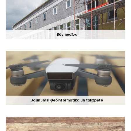
Būvniecība
Jaunums! Ģeoinformātika un tālizpēte