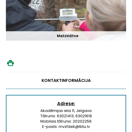
Mežzinātne
KONTAKTINFORMĀCIJA
Adrese:
Akadēmijas iela 11, Jelgava
Tālrunis: 63021413; 63021619
Mobilais tālrunis: 20202256
E-pasts: mvzfdek@lbtu.lv