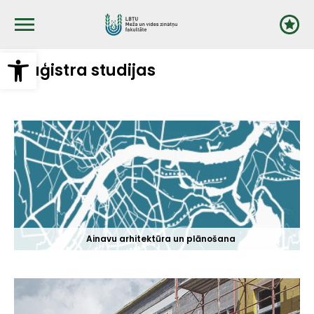
Pārlekt
uz
galveno
saturu
Open toolbar
Maģistra studijas
Ainavu arhitektūra un plānošana