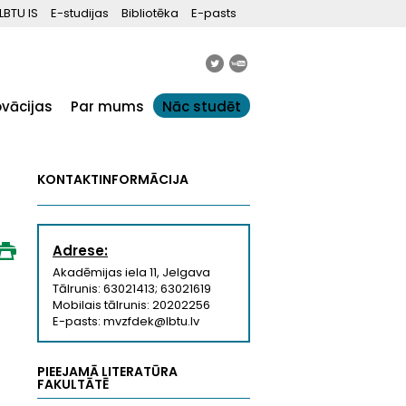
LBTU IS
E-studijas
Bibliotēka
E-pasts
ovācijas
Par mums
Nāc studēt
KONTAKTINFORMĀCIJA
Adrese:
Akadēmijas iela 11, Jelgava
Tālrunis: 63021413; 63021619
Mobilais tālrunis: 20202256
E-pasts: mvzfdek@lbtu.lv
PIEEJAMĀ LITERATŪRA
FAKULTĀTĒ