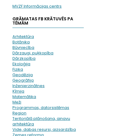
MVZF Informācijas centrs
GRĀMATAS FB KRĀTUVĒS PA
TĒMĀM
Arhitektūra
Botānika
Būvniecība
Dārzaugi, puķkopība
Dārzkopība
Ekoloģija
Fizika
Ģeodēzija
Ģeogrāfija
Inženierzinātnes
Ķīmija
Matemātika
Meži
Programmas, datorsistēmas
Region
Teritoriālā plānošana, ainavu
arhitektūra
Vide, dabas resursi, aizsardzība
Zemes reforma