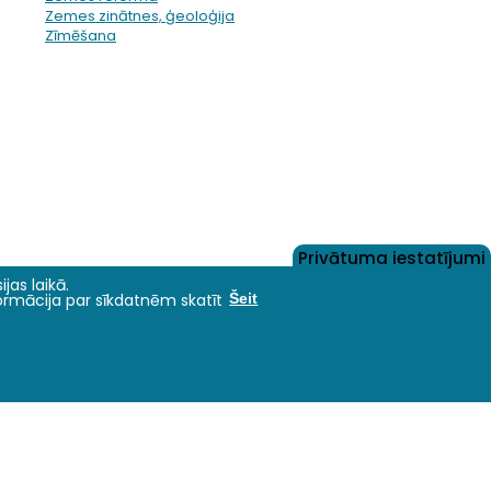
Zemes zinātnes, ģeoloģija
Zīmēšana
Privātuma iestatījumi
jas laikā.
formācija par sīkdatnēm skatīt
Šeit
Nāc studēt