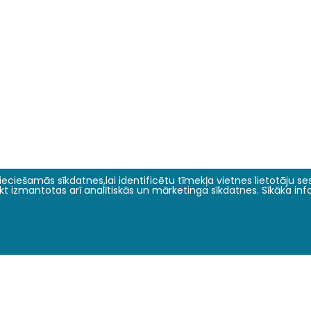
eciešamās sīkdatnes,lai identificētu tīmekļa vietnes lietotāju sesi
tikt izmantotas arī analītiskās un mārketinga sīkdatnes. Sīkāka in
Zinātne un inovācijas
Par mums
Pētījumu virzieni
Vēsture
Konferences
Par fakultāti
Žurnāli un rakstu krājumi
Fakultātes vadība
Projekti
Darbinieki